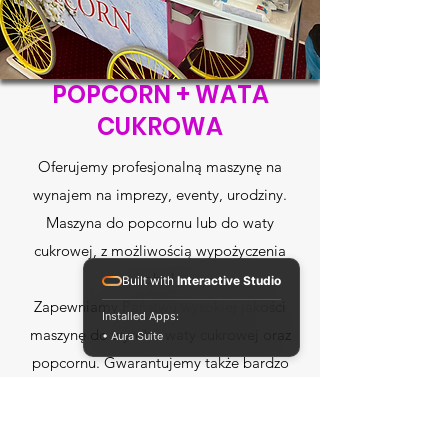
POPCORN + WATA
CUKROWA
Oferujemy profesjonalną maszynę na
wynajem na imprezy, eventy, urodziny.
Maszyna do popcornu lub do waty
cukrowej, z możliwością wypożyczenia
obu!
Built with
Interactive Studio
Zapewniamy Państwu wysokiej jakości
Installed Apps:
maszynę do wyrobu waty cukrowej oraz
• Aura Suite
popcornu. Gwarantujemy także bardzo
dobrej jakości produkty, dzięki czemu,
korzystając z naszej oferty, zyskują
Państwo nie tylko atrakcję, ale i smak!