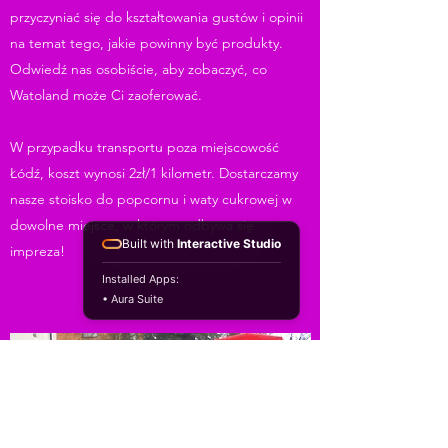
przyczyniać się do kształtowania gustów i opinii
na temat tego, jakie powinny być produkty.
Odwiedź nas osobiście, aby zobaczyć, co
Watoland może Ci zaoferować.
W przypadku transportu poza miejscowość
Łódź, koszt wynosi 2zł/1 kilometr. Dostarczamy
nasze stoisko do popcornu i waty cukrowej w
dowolne miejsce, w którym odbywa się
Built with
Interactive Studio
impreza!
Installed Apps:
• Aura Suite