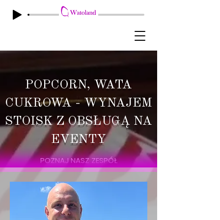
POPCORN, WATA
CUKROWA - WYNAJEM
STOISK Z OBSŁUG
Ą NA
EVENT
Y
POZNAJ NASZ ZESPÓŁ