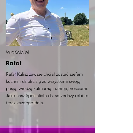
Właściciel
Rafał
Rafał Kulisz zawsze chciał zostać szefem
kuchni i dzielić się ze wszystkimi swoją
pasją, wiedzą kulinarną i umiejętnościami.
Jako nasz Specjalista ds. sprzedaży robi to
teraz każdego dnia.