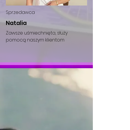
Sprzedawca
Natalia
Zawsze uśmiechnięta, służy
pomocą naszym klientom